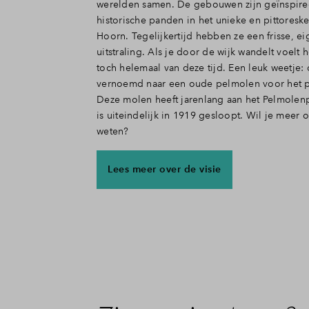
werelden samen. De gebouwen zijn geïnspire
historische panden in het unieke en pittoresk
Hoorn. Tegelijkertijd hebben ze een frisse, ei
uitstraling. Als je door de wijk wandelt voelt 
toch helemaal van deze tijd. Een leuk weetje: 
vernoemd naar een oude pelmolen voor het pe
Deze molen heeft jarenlang aan het Pelmolen
is uiteindelijk in 1919 gesloopt. Wil je meer
weten?
Lees meer over de visie