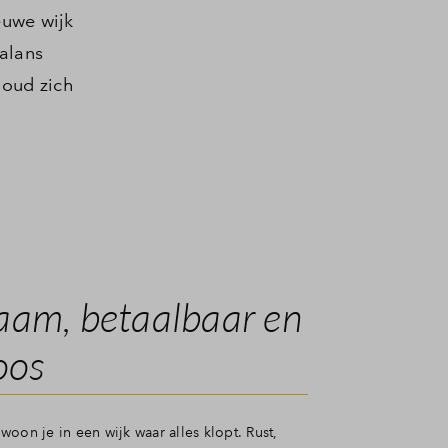
euwe wijk
alans
 oud zich
am, betaalbaar en
oos
oon je in een wijk waar alles klopt. Rust,