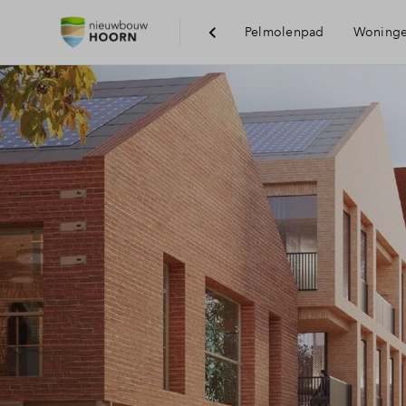
Pelmolenpad
Woning
Vi
Be
Vo
Du
H