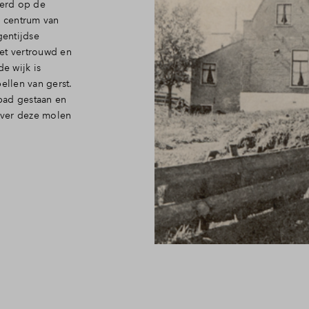
erd op de
e centrum van
gentijdse
het vertrouwd en
de wijk is
llen van gerst.
pad gestaan en
 over deze molen