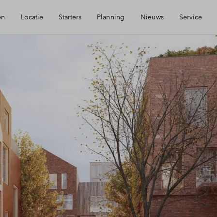
en
Locatie
Starters
Planning
Nieuws
Service
sie
Starterslening
Mijn Eigen Huis
reikbaarheid
Zelfbewoningsplicht
Financiele check
orzieningen
Kopen met je ouders?
Financiering
urzaamheid
Toewijzing
oorn
Woning kopen