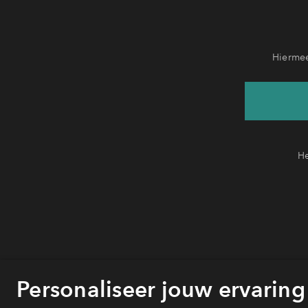
Hiermee
He