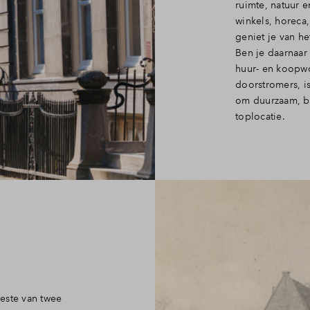
ruimte, natuur 
winkels, horeca,
geniet je van h
Ben je daarnaar
huur- en koopwo
doorstromers, i
om duurzaam, b
toplocatie.
este van twee