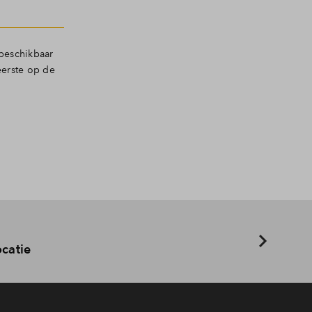
beschikbaar
eerste op de
ocatie