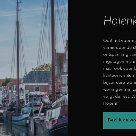
Holenk
Ooit het voormal
vernieuwende st
ontspanning sam
ingetogen manier
maar ook voor b
kantoorruimten 
bijzondere woni
woningen zijn z
volgt de rest. 
Hoorn!
Bekijk de wo