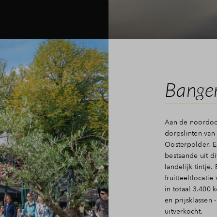
Banger
Aan de noordoo
dorpslinten van
Oosterpolder. 
bestaande uit d
landelijk tintje
fruitteeltlocati
in totaal 3.400
en prijsklassen 
uitverkocht.