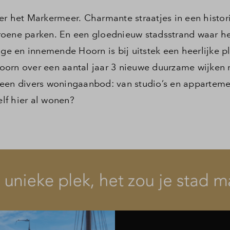
er het Markermeer. Charmante straatjes in een histor
roene parken. En een gloednieuw stadsstrand waar he
ige en innemende Hoorn is bij uitstek een heerlijke p
orn over een aantal jaar 3 nieuwe duurzame wijken ri
 een divers woningaanbod: van studio’s en apparteme
zelf hier al wonen?