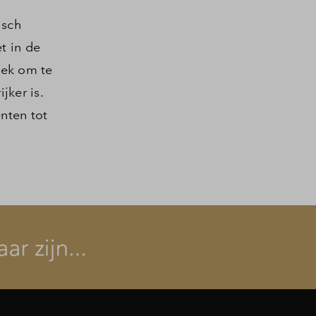
isch
t in de
lek om te
jker is.
nten tot