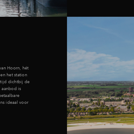
van Hoorn, hét
 en het station
ijd dichtbij de
d aanbod is
betaalbare
ns ideaal voor