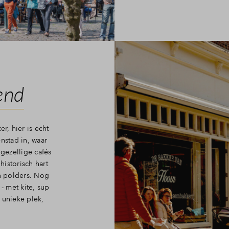
end
r, hier is echt
nstad in, waar
 gezellige cafés
historisch hart
en polders. Nog
- met kite, sup
 unieke plek,