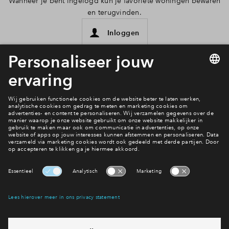
Wanneer je bent ingelogd kun je favoriete woningen bewaren
en terugvinden.
Inloggen
Interesse? Meld je dan snel aan
Hiermee blijf je op de hoogte van het belangrijkste nieuws en
eventuele projecten
Ja, ik wil mij aanmelden
Heb je een vraag en wil je direct antwoord? Bel ons op
088 -
7122120
6 dagen per week beschikbaar (behalve tijdens
feestdagen)