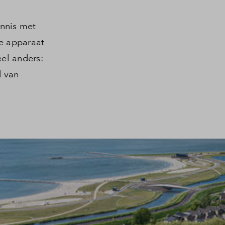
nnis met
me apparaat
eel anders:
d van