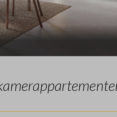
Leeswijzer
Verkoopprocedure 
Veelgestelde vragen
Contact
kamerappartementen