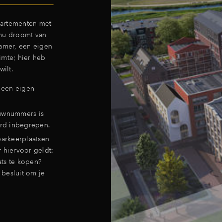
partementen met
 nu droomt van
kamer, een eigen
imte; hier heb
wilt.
 een eigen
uwnummers is
ard inbegrepen.
parkeerplaatsen
r hiervoor geldt:
ts te kopen?
 besluit om je