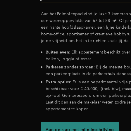
Aan het Pelmolenpad vind je luxe 3-kamerap
een woonoppervlakte van 67 tot 88 m². Of je
een riante hoofdslaapkamer, een fijne kinder
home-office, sportkamer of creatieve hobbyru
je de vrijheid om het in te richten zoals jij dat 
Buitenleven
:
Elk appartement beschikt over
balkon, loggia of terras.
Parkeren zonder zorgen
:
Bij de meeste bo
een parkeerplaats in de parkeerhub standa
Extra opties
:
Er is een beperkt aantal vrije 
beschikbaar voor € 40.000,- (incl. btw), maa
op=op! Geïnteresseerd om een parkeerplaa
Laat dit dan aan de makelaar weten zodra je
appartement te kopen.
Aan de slag met mijn inschrijving