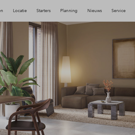
en
Locatie
Starters
Planning
Nieuws
Service
sie
Starterslening
Mijn Eigen Huis
reikbaarheid
Zelfbewoningsplicht
Financiele check
orzieningen
Kopen met je ouders?
Financiering
urzaamheid
Toewijzing
oorn
Woning kopen