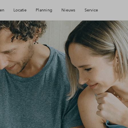
en
Locatie
Planning
Nieuws
Service
oorzieningen
Mijn Eigen Huis
isie
Financiele check
Financiering
Woning kopen
Toewijzing