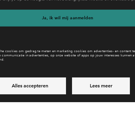
Ja, ik wil mij aanmelden
b je een vraag en wil je direct antwoord? Bel ons op
088 - 71221
6 dagen per week beschikbaar (behalve tijdens feestdagen)
vandaag van
09:00 - 18:00 uur
via chat en telefoon
Laat een bericht achter
Veelgestelde vragen