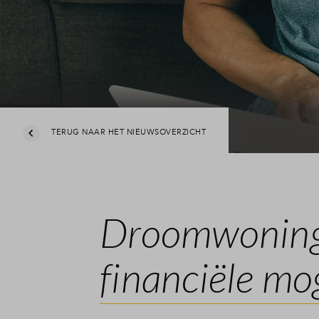
TERUG NAAR HET NIEUWSOVERZICHT
Droomwoning 
financiële mo